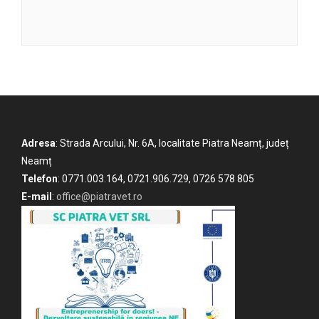
Adresa
: Strada Arcului, Nr. 6A, localitate Piatra Neamț, județ
Neamț
Telefon
: 0771.003.164, 0721.906.729, 0726 578 805
E-mail
:
office@piatravet.ro