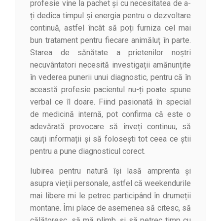
profesie vine la pachet și cu necesitatea de a-
ți dedica timpul și energia pentru o dezvoltare
continuă, astfel încât să poți furniza cel mai
bun tratament pentru fiecare animăluț în parte.
Starea de sănătate a prietenilor noștri
necuvântatori necesită investigații amănunțite
în vederea punerii unui diagnostic, pentru că în
această profesie pacientul nu-ți poate spune
verbal ce îl doare. Fiind pasionată în special
de medicină internă, pot confirma că este o
adevărată provocare să înveți continuu, să
cauți informații și să folosești tot ceea ce știi
pentru a pune diagnosticul corect.
Iubirea pentru natură își lasă amprenta și
asupra vieții personale, astfel că weekendurile
mai libere mi le petrec participând în drumeții
montane. Îmi place de asemenea să citesc, să
călătoresc, să mă plimb, și să petrec timp cu